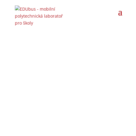
Program pro 1.
stupeň ZŠ
Programy nyní nabízíme, s výjimkou
vyřazených, k realizaci přímo ve třídě vaší
školy.
Pro žáky prvního stupně základních škol jsme
připravili sérii vzdělávacích programů.
Chceme, aby již prostředí mobilní laboratoře
v dětech podnítilo chuť objevovat a zkoušet
nové věci. Kolegům a kolegyním chceme
zároveň představit nové pomůcky a
metodické postupy, které mohou inspirovat.